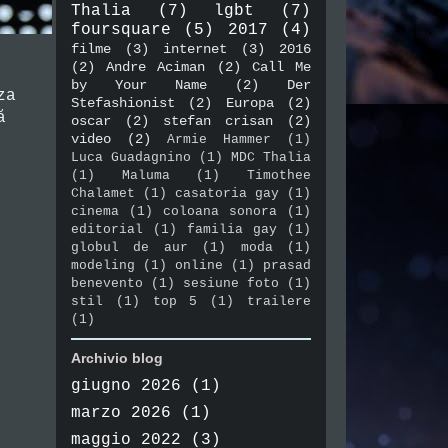
Thalia
(7)
lgbt
(7)
foursquare
(5)
2017
(4)
filme
(3)
internet
(3)
2016
(2)
Andre Aciman
(2)
Call Me
by Your Name
(2)
Der
za
Stefashionist
(2)
Europa
(2)
ă
oscar
(2)
stefan crisan
(2)
video
(2)
Armie Hammer
(1)
Luca Guadagnino
(1)
MDC Thalia
(1)
Maluma
(1)
Timothee
Chalamet
(1)
casatoria gay
(1)
cinema
(1)
coloana sonora
(1)
editorial
(1)
familia gay
(1)
globul de aur
(1)
moda
(1)
modeling
(1)
online
(1)
prasad
benevento
(1)
sesiune foto
(1)
stil
(1)
top 5
(1)
trailere
(1)
Archivio blog
giugno 2026
(1)
marzo 2026
(1)
maggio 2022
(3)