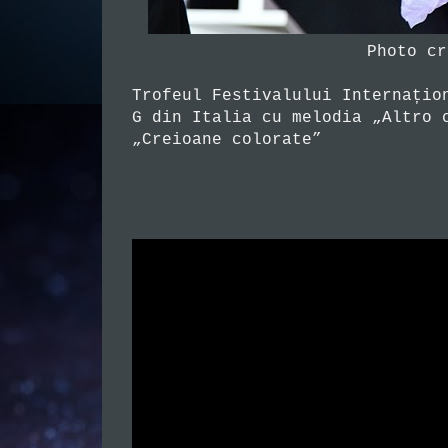
Photo cr
Trofeul Festivalului Internațio
G din Italia cu melodia „Altro 
„Creioane colorate”