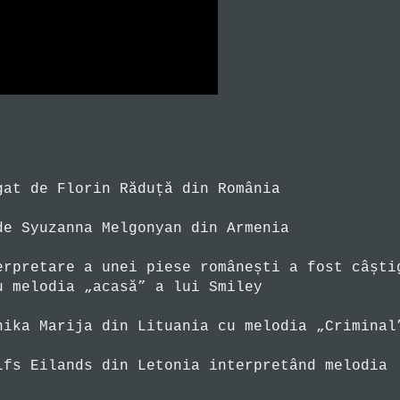
gat de Florin Răduță din România
de Syuzanna Melgonyan din Armenia
erpretare a unei piese românești a fost câști
u melodia „acasă” a lui Smiley
nika Marija din Lituania cu melodia „Criminal
lfs Eilands din Letonia interpretând melodia