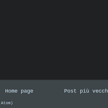
Home page
Post più vecch
(Atom)