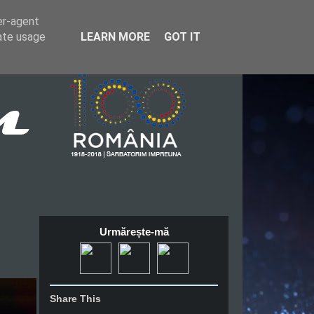
er-agent
rate usage
LEARN MORE
GOT IT
Urmărește-mă
Share This